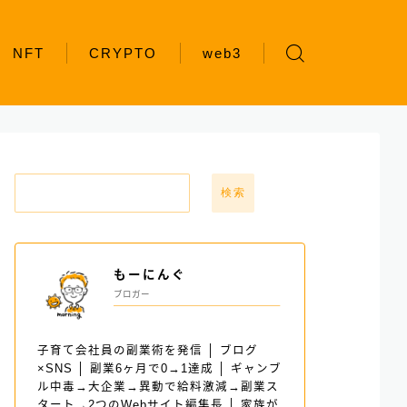
NFT
CRYPTO
web3
検索
もーにんぐ
ブロガー
子育て会社員の副業術を発信 │ ブログ
×SNS │ 副業6ヶ月で0→1達成 │ ギャンブ
ル中毒→大企業→異動で給料激減→副業ス
タート→2つのWebサイト編集長 │ 家族が