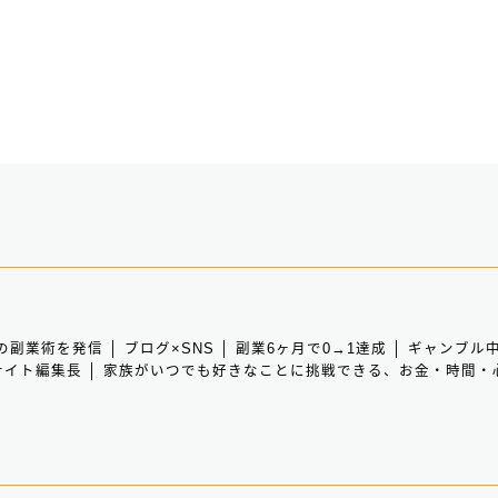
副業術を発信 │ ブログ×SNS │ 副業6ヶ月で0→1達成 │ ギャン
bサイト編集長 │ 家族がいつでも好きなことに挑戦できる、お金・時間