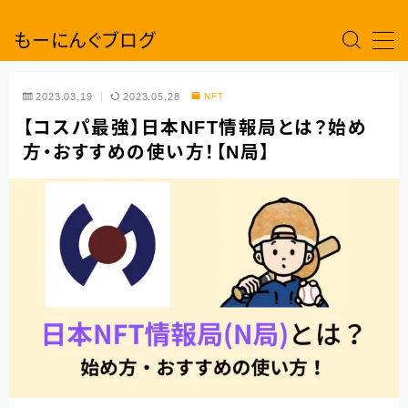
もーにんぐブログ
MENU
2023.03.19
2023.05.28
NFT
web3
【コスパ最強】日本NFT情報局とは？始め
方・おすすめの使い方！【N局】
CRYPTO
NFT